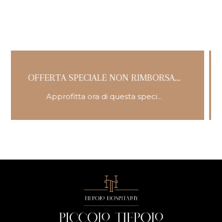
RIMBORSA...
TARIFFA FLESSIBILE - RIMB
a speci...
Miglior tariffa con cancella